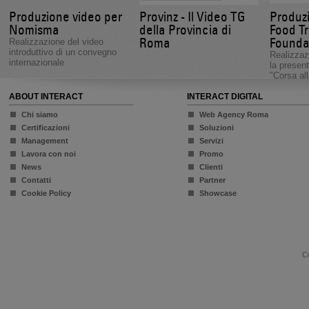
Produzione video per
Provinz - Il Video TG
Produz
Nomisma
della Provincia di
Food T
Roma
Founda
Realizzazione del video
introduttivo di un convegno
Realizzaz
internazionale
la present
"Corsa all
ABOUT INTERACT
INTERACT DIGITAL
Chi siamo
Web Agency Roma
Certificazioni
Soluzioni
Management
Servizi
Lavora con noi
Promo
News
Clienti
Contatti
Partner
Cookie Policy
Showcase
Co