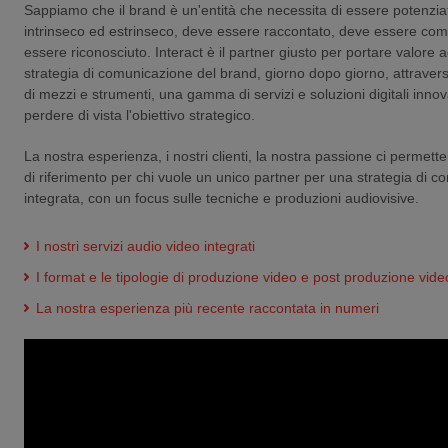
Sappiamo che il brand è un'entità che necessita di essere potenzia
intrinseco ed estrinseco, deve essere raccontato, deve essere co
essere riconosciuto. Interact è il partner giusto per portare valore a
strategia di comunicazione del brand, giorno dopo giorno, attravers
di mezzi e strumenti, una gamma di servizi e soluzioni digitali inno
perdere di vista l'obiettivo strategico.
La nostra esperienza, i nostri clienti, la nostra passione ci permett
di riferimento per chi vuole un unico partner per una strategia di 
integrata, con un focus sulle tecniche e produzioni audiovisive.
I nostri servizi audio video integrati
I format e le tipologie di produzione video e post produzione vide
La nostra esperienza più recente raccontata in numeri