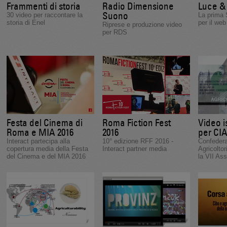
Frammenti di storia
Radio Dimensione
Luce &
Suono
30 video per raccontare la
La prima 
storia di Enel
per il web
Riprese e produzione video
per RDS
Festa del Cinema di
Roma Fiction Fest
Video i
Roma e MIA 2016
2016
per CI
Interact partecipa alla
10° edizione RFF 2016 -
Confedera
copertura media della Festa
Interact partner media
Agricoltor
del Cinema e del MIA 2016
la VII As