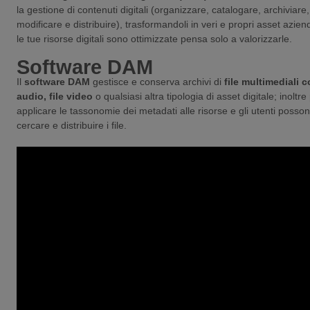
la gestione di contenuti digitali (organizzare, catalogare, archiviare,
modificare e distribuire), trasformandoli in veri e propri asset azien
le tue risorse digitali sono ottimizzate pensa solo a valorizzarle.
Software DAM
Il
software DAM
gestisce e conserva archivi di
file multimediali c
audio, file video
o qualsiasi altra tipologia di asset digitale; inoltr
applicare le tassonomie dei metadati alle risorse e gli utenti poss
cercare e distribuire i file.