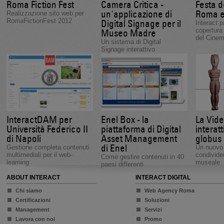
Roma Fiction Fest
Camera Critica -
Festa d
un'applicazione di
Roma e
Realizzazione sito web per
RomaFictionFest 2012
Digital Signage per il
Interact p
copertura
Museo Madre
del Cinem
Un sistema di Digital
Signage interattivo
InteractDAM per
Enel Box - la
La Vide
Università Federico II
piattaforma di Digital
interatt
di Napoli
Asset Management
globus
di Enel
Gestione completa contenuti
Un nuovo
multimediali per il web-
condivide
Come gestire contenuti in 40
learning
museale
paesi differenti
ABOUT INTERACT
INTERACT DIGITAL
Chi siamo
Web Agency Roma
Certificazioni
Soluzioni
Management
Servizi
Lavora con noi
Promo