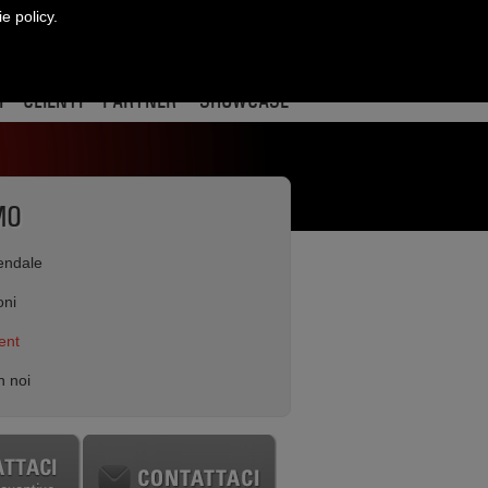
ie policy.
CONTATTI
ract
re
edin
I
CLIENTI
PARTNER
SHOWCASE
MO
iendale
oni
ent
n noi