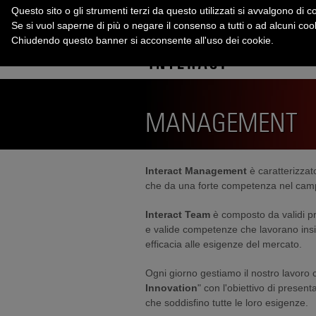
Questo sito o gli strumenti terzi da questo utilizzati si avvalgono di co
Se si vuol saperne di più o negare il consenso a tutti o ad alcuni co
Chiudendo questo banner si acconsente all'uso dei cookie.
MANAGEMENT
Interact Management
è caratterizzat
che da una forte competenza nel campo 
Interact Team
è composto da validi pr
e valide competenze che lavorano ins
efficacia alle esigenze del mercato.
Ogni giorno gestiamo il nostro lavoro c
Innovation
" con l'obiettivo di present
che soddisfino tutte le loro esigenze.