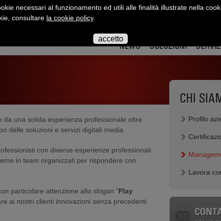
okie necessari al funzionamento ed utili alle finalità illustrate nella cook
okie, consultare
la cookie policy
.
interact
interact
interact
interact
interact
inte
su
su
su
su
su
su
accetto
twitter
twitter
youtube
flickr
slidesha
link
NEWS
SOLUZIONI
SERVIZ
CHI SIA
Profilo az
o da una solida esperienza professionale oltre
delle soluzioni e servizi digitali media.
Certificazi
ofessionisti con diverse esperienze professionali
Managem
ieme in team organizzati per rispondere con
Lavora co
on particolare attenzione allo slogan "
Play
are ai nostri clienti innovazioni senza precedenti