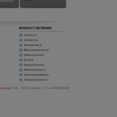
INTERACT NETWORK
Interact.it
Interact.eu
Streamcast.it
Blog.streamcast.it
Videorestore.it
Eurel.it
English.eurel.it
Webtv.interact.it
Videoassemblea.it
Acloud.interact.it
Xmanager
2011 - 2019 by Interact - P. Iva 04856801008