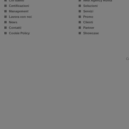
Chi siamo
Web Agency Roma
Certificazioni
Soluzioni
Management
Servizi
Lavora con noi
Promo
News
Clienti
Contatti
Partner
Cookie Policy
Showcase
Co