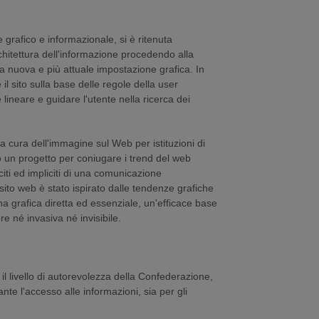
le grafico e informazionale, si è ritenuta
chitettura dell'informazione procedendo alla
a nuova e più attuale impostazione grafica. In
il sito sulla base delle regole della user
lineare e guidare l'utente nella ricerca dei
la cura dell'immagine sul Web per istituzioni di
o un progetto per coniugare i trend del web
citi ed impliciti di una comunicazione
o sito web è stato ispirato dalle tendenze grafiche
una grafica diretta ed essenziale, un'efficace base
e né invasiva né invisibile.
 il livello di autorevolezza della Confederazione,
te l'accesso alle informazioni, sia per gli