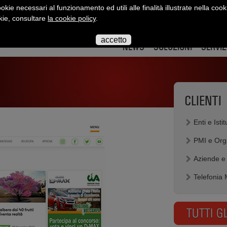
okie necessari al funzionamento ed utili alle finalità illustrate nella cook
okie, consultare
la cookie policy
.
interact
interact
interact
interact
interact
inte
su
su
su
su
su
su
accetto
twitter
twitter
youtube
flickr
slidesha
link
NEWS
SOLUZIONI
SERVIZ
CLIENTI
Enti e Istit
PMI e Org
Aziende e
Telefonia 