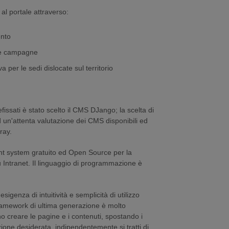
 al portale attraverso:
ento
lle campagne
per le sedi dislocate sul territorio
efissati è stato scelto il CMS DJango; la scelta di
 un'attenta valutazione dei CMS disponibili ed
ray.
 system gratuito ed Open Source per la
 Intranet. Il linguaggio di programmazione è
sigenza di intuitività e semplicità di utilizzo
framework di ultima generazione è molto
o creare le pagine e i contenuti, spostando i
izione desiderata, indipendentemente si tratti di