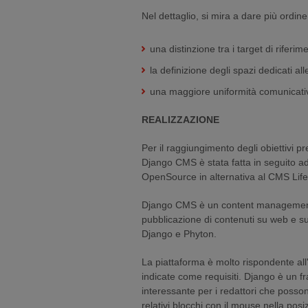
Nel dettaglio, si mira a dare più ordine
una distinzione tra i target di riferim
la definizione degli spazi dedicati a
una maggiore uniformità comunicativa 
REALIZZAZIONE
Per il raggiungimento degli obiettivi pr
Django CMS è stata fatta in seguito ad
OpenSource in alternativa al CMS Life
Django CMS è un content management
pubblicazione di contenuti su web e su
Django e Phyton.
La piattaforma è molto rispondente all'e
indicate come requisiti. Django è un 
interessante per i redattori che posson
relativi blocchi con il mouse nella pos