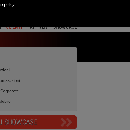
ie policy.
CONTATTI
ract
re
edin
I
CLIENTI
PARTNER
SHOWCASE
uzioni
anizzazioni
 Corporate
Mobile