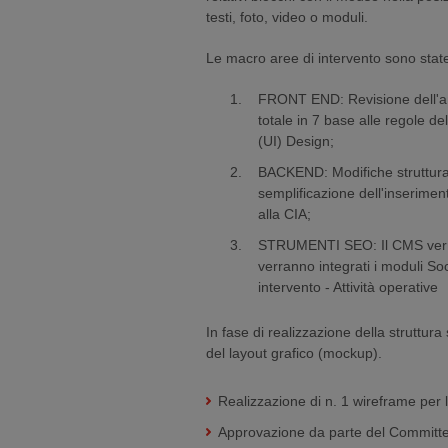
testi, foto, video o moduli.
Le macro aree di intervento sono stat
FRONT END: Revisione dell'arc
totale in 7 base alle regole d
(UI) Design;
BACKEND: Modifiche strutturali
semplificazione dell'inserimen
alla CIA;
STRUMENTI SEO: Il CMS verrà 
verranno integrati i moduli S
intervento - Attività operative
In fase di realizzazione della struttur
del layout grafico (mockup).
Realizzazione di n. 1 wireframe per
Approvazione da parte del Committent