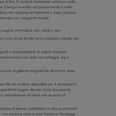
te) al fine di renderli totalmente autonomi nella
 il tempo investito nel popolamento e nelle
itaria nel restyling del backend è stata rivisitata
iservato con i seguenti moduli:
re pagine informative con campi e seo
on invio email diretta ad un indirizzo indicato dal
orie e sottocategorie di articoli Gestione
 articoli (news) con testo ed immagini, tag e
zione di gallerie fotografiche all'interno delle
are file da rendere disponibili per il download in
 specifiche pagine del sito (area documenti)
 e cancellazione di utenti con accesso al
zione di banner pubblicitari in alcune posizioni
, con tracking visite e click Gestione Sondaggi: