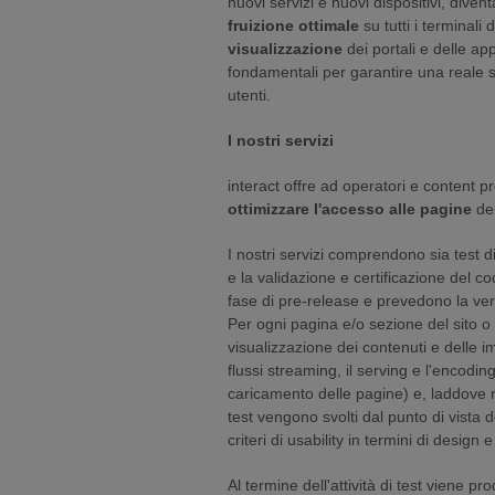
nuovi servizi e nuovi dispositivi, diventa
fruizione ottimale
su tutti i terminali 
visualizzazione
dei portali e delle app
fondamentali per garantire una reale sc
utenti.
I nostri servizi
interact offre ad operatori e content pr
ottimizzare l'accesso alle pagine
dei
I nostri servizi comprendono sia test 
e la validazione e certificazione del co
fase di pre-release e prevedono la verifi
Per ogni pagina e/o sezione del sito o 
visualizzazione dei contenuti e delle i
flussi streaming, il serving e l'encodin
caricamento delle pagine) e, laddove ric
test vengono svolti dal punto di vista d
criteri di usability in termini di design e
Al termine dell'attività di test viene pr