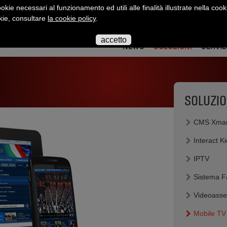
okie necessari al funzionamento ed utili alle finalità illustrate nella cook
okie, consultare
la cookie policy
.
interact
interact
interact
interact
interact
inte
su
su
su
su
su
su
accetto
twitter
twitter
youtube
flickr
slidesha
link
NEWS
SOLUZIONI
SERVIZ
SOLUZIO
CMS Xman
Interact K
IPTV
Sistema F
Videoasse
Mobile TV