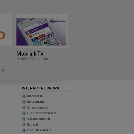
Mobilink TV
Mobile TV platform
S e
INTERACT NETWORK
Interact.it
Interact.eu
Streamcast.it
Blog.streamcast.it
Videorestore.it
Eurel.it
English.eurel.it