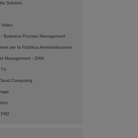
dia Solution
e Video
t - Business Process Management
ent per la Pubblica Amministrazione
sset Management - DAM
 TV
 Cloud Computing
gnage
tory
g FAD