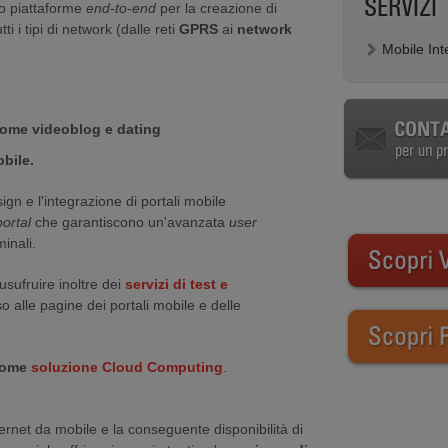
SERVIZI
no piattaforme
end-to-end
per la creazione di
i i tipi di network (dalle reti
GPRS
ai
network
Mobile Int
come videoblog e dating
bile.
ign e l'integrazione di portali mobile
ortal
che garantiscono un'avanzata
user
minali.
sufruire inoltre dei
servizi di test e
o alle pagine dei portali mobile e delle
 come
soluzione Cloud Computing
.
ernet da mobile e la conseguente disponibilità di