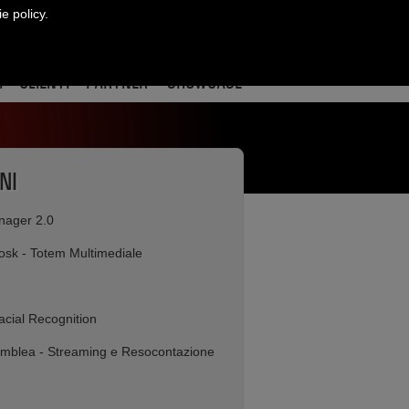
ie policy.
CONTATTI
ract
re
edin
I
CLIENTI
PARTNER
SHOWCASE
NI
ager 2.0
iosk - Totem Multimediale
acial Recognition
mblea - Streaming e Resocontazione