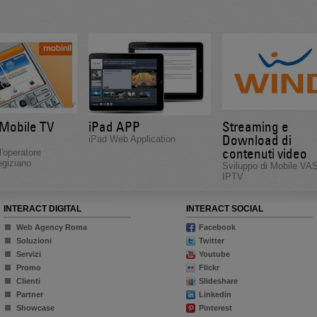
 Mobile TV
iPad APP
Streaming e
Download di
iPad Web Application
contenuti video
'operatore
egiziano
Sviluppo di Mobile VA
IPTV
INTERACT DIGITAL
INTERACT SOCIAL
Web Agency Roma
Facebook
Soluzioni
Twitter
Servizi
Youtube
Promo
Flickr
Clienti
Slideshare
Partner
Linkedin
Showcase
Pinterest