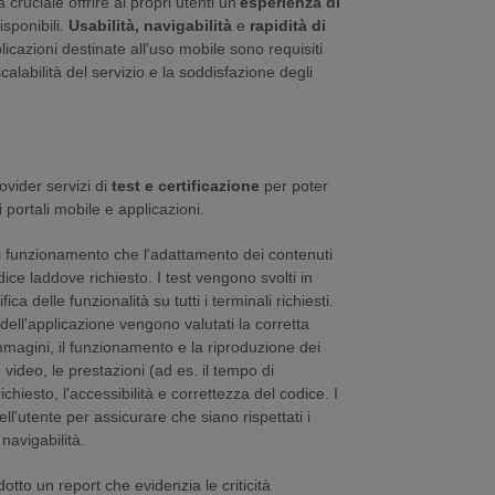
 cruciale offrire ai propri utenti un'
esperienza di
disponibili.
Usabilità, navigabilità
e
rapidità di
licazioni destinate all'uso mobile sono requisiti
alabilità del servizio e la soddisfazione degli
ovider servizi di
test e certificazione
per poter
 portali mobile e applicazioni.
di funzionamento che l'adattamento dei contenuti
dice laddove richiesto. I test vengono svolti in
ca delle funzionalità su tutti i terminali richiesti.
dell'applicazione vengono valutati la corretta
mmagini, il funzionamento e la riproduzione dei
g video, le prestazioni (ad es. il tempo di
hiesto, l'accessibilità e correttezza del codice. I
ell'utente per assicurare che siano rispettati i
 navigabilità.
odotto un report che evidenzia le criticità