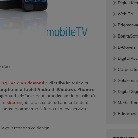
Digital Me
Web TV
Brightcov
BonitaSof
E-Governm
Digital A
video
Corporate
Soluzioni
ing live
e
on demand
e
distribuire video
su
martphone e Tablet Android, Windows Phone e
Digital Si
eratori telefonici ed ai broadcaster la possibilità
r e streming
differenziando ed aumentando il
Media Fac
mercato attraverso l'offerta di nuovi servizi e
E-learnin
layout responsive design.