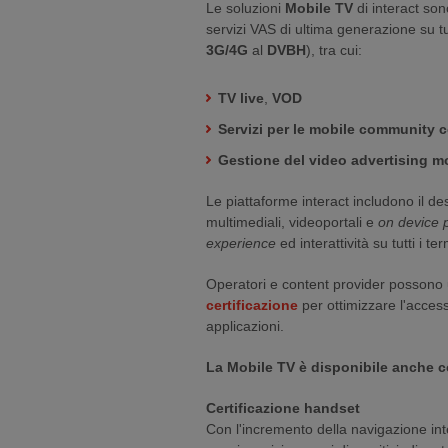
Le soluzioni
Mobile TV
di interact so
servizi VAS di ultima generazione su tutt
3G/4G
al
DVBH
), tra cui:
TV live
,
VOD
Servizi per le mobile community 
Gestione del video advertising mo
Le piattaforme interact includono il des
multimediali, videoportali e
on device p
experience
ed interattività su tutti i ter
Operatori e content provider possono u
certificazione
per ottimizzare l'access
applicazioni.
La Mobile TV è disponibile anche
Certificazione handset
Con l'incremento della navigazione int