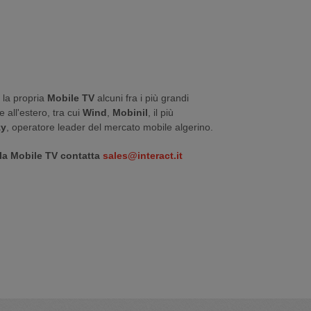
r la propria
Mobile TV
alcuni fra i più grandi
 e all'estero, tra cui
Wind
,
Mobinil
, il più
zy
, operatore leader del mercato mobile algerino.
 la Mobile TV contatta
sales@interact.it