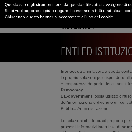
Questo sito o gli strumenti terzi da questo utilizzati si avvalgono di co
Se si vuol saperne di più o negare il consenso a tutti o ad alcuni co
Chiudendo questo banner si acconsente all'uso dei cookie.
ENTI ED ISTITUZI
Interact
da anni lavora a stretto cont
le proprie soluzioni per
rispondere all
e trasparenza da parte dei cittadini, f
Democracy
.
L'
E-government
, ossia utilizzo diffuso
dell'informazione è divenuto un conce
Pubblica Amministrazione.
Le soluzioni che Interact propone per
processi informativi interni sia di
poten