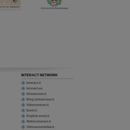
INTERACT NETWORK
Interact.it
Interact.eu
Streamcast.it
Blog.streamcast.it
Videorestore.it
Eurel.it
English.eurel.it
Webtv.interact.it
Videoassemblea.it