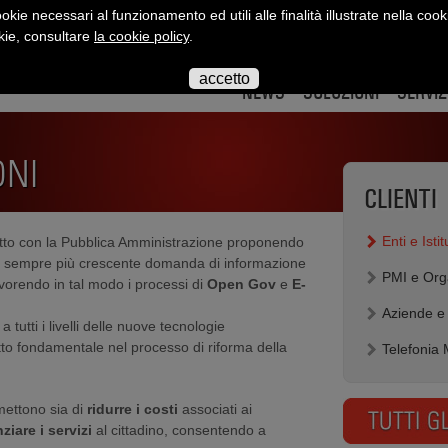
okie necessari al funzionamento ed utili alle finalità illustrate nella cook
okie, consultare
la cookie policy
.
interact
interact
interact
interact
interact
inte
su
su
su
su
su
su
accetto
twitter
twitter
youtube
flickr
slidesha
link
NEWS
SOLUZIONI
SERVIZ
ONI
CLIENTI
Enti e Istit
atto con la Pubblica Amministrazione proponendo
a sempre più crescente domanda di informazione
PMI e Org
avorendo in tal modo
i processi di
Open Gov
e
E-
Aziende e
 a tutti i livelli delle nuove tecnologie
tto fondamentale nel processo di riforma della
Telefonia 
mettono sia di
ridurre i costi
associati ai
ziare i servizi
al cittadino,
consentendo a