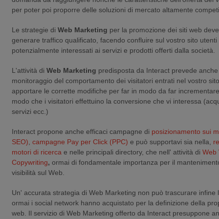
per poter poi proporre delle soluzioni di mercato altamente competi
Le strategie di
Web Marketing
per la promozione dei siti web deve
generare traffico qualificato, facendo confluire sul vostro sito utent
potenzialmente interessati ai servizi e prodotti offerti dalla società.
L'attività di
Web Marketing
predisposta da Interact prevede anche u
monitoraggio del comportamento dei visitatori entrati nel vostro sito,
apportare le corrette modifiche per far in modo da far incrementare il
modo che i visitatori effettuino la conversione che vi interessa (acqui
servizi ecc.)
Interact propone anche efficaci campagne di
posizionamento sui mot
SEO)
,
campagne Pay per Click (PPC)
e può supportavi sia nella
,
r
motori di ricerca
e nelle principali directory, che nell' attività di
Web 
Copywriting
,
ormai di fondamentale importanza per il mantenimento
visibilità sul Web.
Un' accurata strategia di Web Marketing non può trascurare infine 
ormai i social network hanno acquistato per la definizione della prop
web. Il servizio di Web Marketing offerto da Interact presuppone a