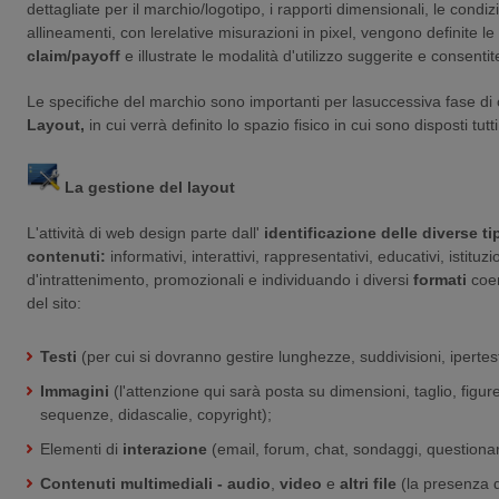
dettagliate per il marchio/logotipo, i rapporti dimensionali, le condizion
allineamenti, con lerelative misurazioni in pixel, vengono definite le 
claim/payoff
e illustrate le modalità d'utilizzo suggerite e consentit
Le specifiche del marchio sono importanti per lasuccessiva fase di 
Layout,
in cui verrà definito lo spazio fisico in cui sono disposti tutti
La gestione del layout
L'attività di web design parte dall'
identificazione delle diverse ti
contenuti:
informativi, interattivi, rappresentativi, educativi, istituzio
d'intrattenimento, promozionali e individuando i diversi
formati
coer
del sito:
Testi
(per cui si dovranno gestire lunghezze, suddivisioni, ipertesti
Immagini
(l'attenzione qui sarà posta su dimensioni, taglio, figur
sequenze, didascalie, copyright);
Elementi di
interazione
(email, forum, chat, sondaggi, questionar
Contenuti multimediali - audio
,
video
e
altri file
(la presenza d