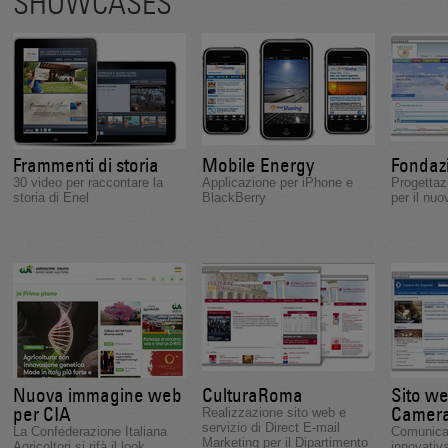
SHOWCASES
Frammenti di storia
Mobile Energy
Fondaz
30 video per raccontare la
Applicazione per iPhone e
Progetta
storia di Enel
BlackBerry
per il nuo
Nuova immagine web
CulturaRoma
Sito we
per CIA
Camera
Realizzazione sito web e
servizio di Direct E-mail
La Confederazione Italiana
Comunicaz
Marketing per il Dipartimento
Agricoltori si rifà il look
innovativ