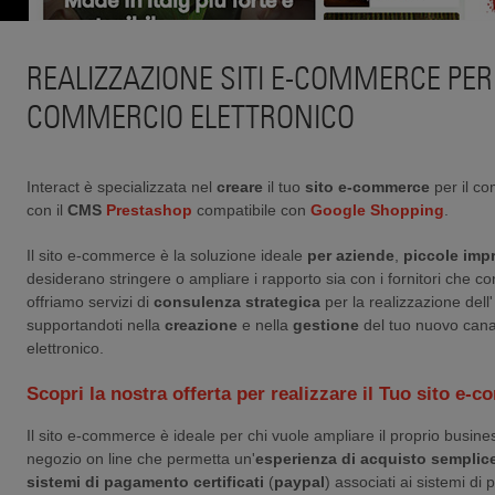
REALIZZAZIONE SITI E-COMMERCE PER 
COMMERCIO ELETTRONICO
Interact è specializzata nel
creare
il tuo
sito e-commerce
per il co
con il
CMS
Prestashop
compatibile con
Google Shopping
.
Il sito e-commerce è la soluzione ideale
per aziende
,
piccole imp
desiderano stringere o ampliare i rapporto sia con i fornitori che con 
offriamo servizi di
consulenza strategica
per la realizzazione del
supportandoti nella
creazione
e nella
gestione
del tuo nuovo cana
elettronico.
Scopri la nostra offerta per realizzare il Tuo sito e-
Il sito e-commerce è ideale per chi vuole ampliare il proprio busin
negozio on line che permetta un'
esperienza di
acquisto semplic
sistemi di pagamento certificati
(
paypal
) associati ai sistemi d