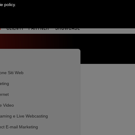
ie policy.
CONTATTI
ract
re
edin
I
CLIENTI
PARTNER
SHOWCASE
one Siti Web
eting
ernet
e Video
eaming e Live Webcasting
ect E-mail Marketing