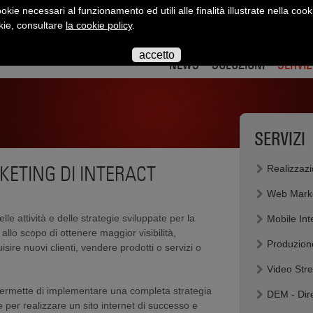
okie necessari al funzionamento ed utili alle finalità illustrate nella cook
okie, consultare
la cookie policy
.
interact
interact
interact
interact
interact
inte
su
su
su
su
su
su
accetto
twitter
twitter
youtube
flickr
slidesha
link
NEWS
SOLUZIONI
SERVIZ
SERVIZI
RKETING DI INTERACT
Realizzazi
Web Mark
lle attività e delle strategie sviluppate per la
Mobile Int
allo scopo di ottenere maggior visibilità,
Produzion
ire nuovi clienti, vendere prodotti o servizi o
Video Str
ermette di implementare una completa strategia
DEM - Dir
er realizzare un sito internet di successo e