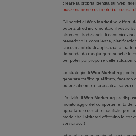
creare la propria identità sul web, fidel
posizionamento sui motori di ricerca
(
Gli servizi di
Web Marketing
offerti d
potenziali ed incrementare il vostro bus
strumenti tradizionali di comunicazione
prevedono la consulenza, pianificazion
ciascun ambito di applicazione, partend
domanda da raggiungere nonché le carat
per poter poi proporre delle soluzioni
Le strategie di
Web Marketing
per la 
generare traffico qualificato, facendo c
potenzialmente interessati ai servizi e p
L'attività di
Web Marketing
predispost
monitoraggio del comportamento dei visit
apportare le corrette modifiche per far 
modo che i visitatori effettuino la conv
servizi ecc.)
Interact propone anche efficaci camp