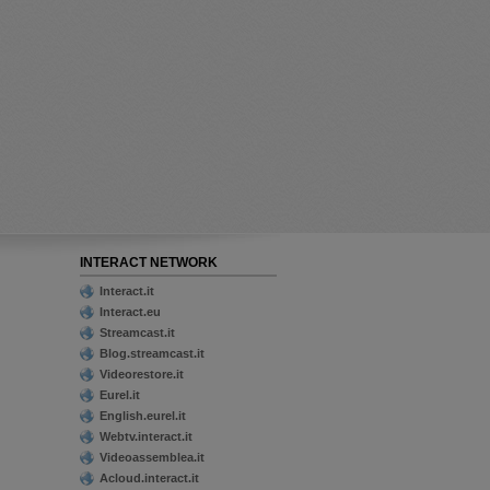
INTERACT NETWORK
Interact.it
Interact.eu
Streamcast.it
Blog.streamcast.it
Videorestore.it
Eurel.it
English.eurel.it
Webtv.interact.it
Videoassemblea.it
Acloud.interact.it