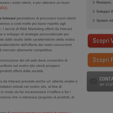
Restauro, 
izzare i vostri clienti, e per ottenere un buon
SEO)
.
Sviluppo 
a Interact
permettono di procurarvi nuovi clienti
System int
iness a costi molto più bassi rispetto agli
. I servizi di Web Marketing offerti da Interact
e e sviluppo di strategie personalizzate per
o dallo studio delle caratteristiche della vostra
teristiche dell'offerta dei vostri concorrenti
 di mercato altamente competitive.
promozione dei siti web deve consentire di
onfluire sul vostro sito utenti prospect
rodotti offerti dalla società.
a da Interact prevede anche un' attenta analisi e
atori entrati nel vostro sito, al fine di
in modo da far incrementare il traffico e far i
ersione che vi interessa (acquisto di prodotti, di
agne di
posizionamento sui motori di ricerca (