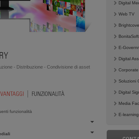
Digital Me
Web TV
Brightcov
BonitaSof
E-Governm
ORY
Digital A
zione - Distribuzione - Condivisione di asset
Corporate
Soluzioni
Digital Si
VANTAGGI
FUNZIONALITÀ
Media Fac
enti funzionalità
E-learnin
diali