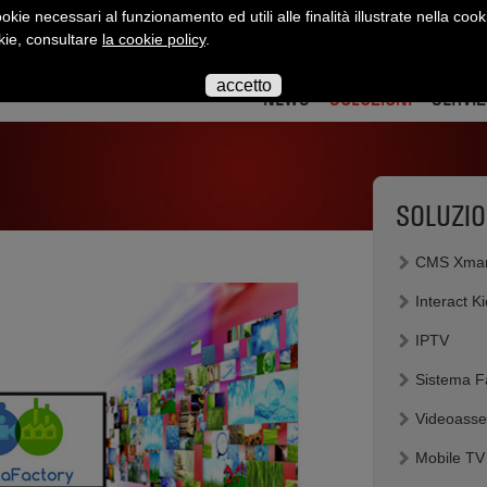
okie necessari al funzionamento ed utili alle finalità illustrate nella cook
okie, consultare
la cookie policy
.
interact
interact
interact
interact
interact
inte
su
su
su
su
su
su
accetto
twitter
twitter
youtube
flickr
slidesha
link
NEWS
SOLUZIONI
SERVIZ
SOLUZIO
CMS Xman
Interact K
IPTV
Sistema F
Videoasse
Mobile TV