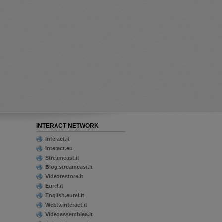
INTERACT NETWORK
Interact.it
Interact.eu
Streamcast.it
Blog.streamcast.it
Videorestore.it
Eurel.it
English.eurel.it
Webtv.interact.it
Videoassemblea.it