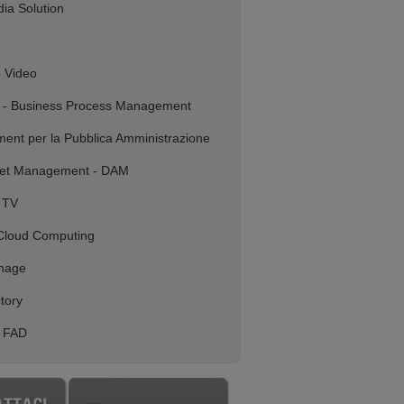
dia Solution
e Video
t - Business Process Management
ent per la Pubblica Amministrazione
sset Management - DAM
 TV
 Cloud Computing
gnage
tory
g FAD