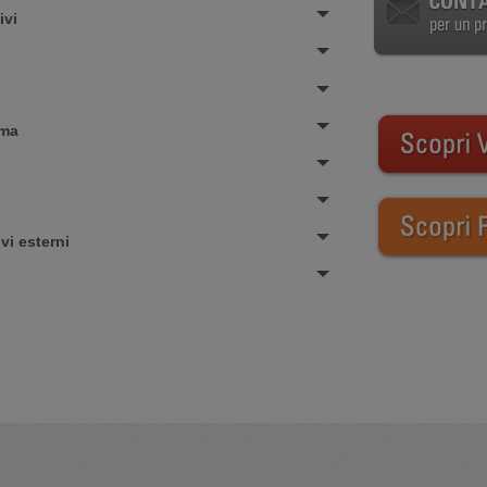
ivi
rma
vi esterni