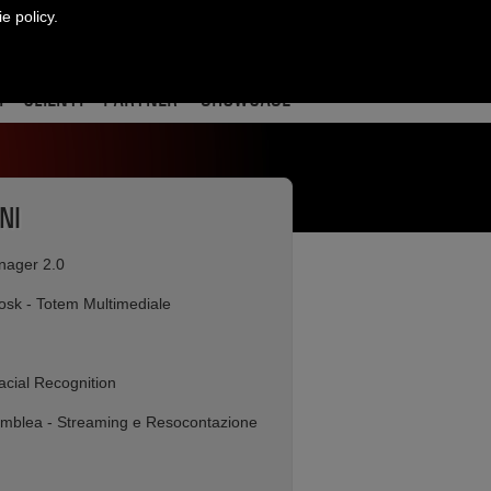
ie policy.
CONTATTI
ract
re
edin
I
CLIENTI
PARTNER
SHOWCASE
NI
ager 2.0
iosk - Totem Multimediale
acial Recognition
mblea - Streaming e Resocontazione