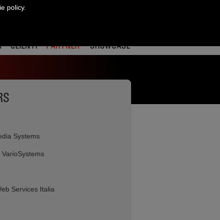
ie policy.
CONTATTI
ract
re
edin
I
CLIENTI
PARTNER
SHOWCASE
RS
e
dia Systems
 VarioSystems
b Services Italia