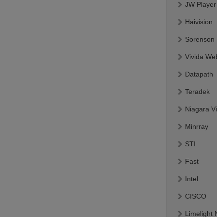
JW Player
Haivision
Sorenson
Vivida We
Datapath
Teradek
Niagara V
Minrray
STI
Fast
Intel
CISCO
Limelight