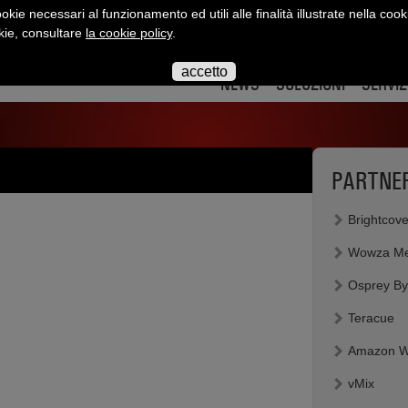
okie necessari al funzionamento ed utili alle finalità illustrate nella cook
okie, consultare
la cookie policy
.
interact
interact
interact
interact
interact
inte
su
su
su
su
su
su
accetto
twitter
twitter
youtube
flickr
slidesha
link
NEWS
SOLUZIONI
SERVIZ
PARTNE
Brightcov
Wowza Me
Osprey By
Teracue
Amazon We
vMix