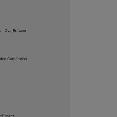
b - OverBrowser
ideo Corporation
 Networks