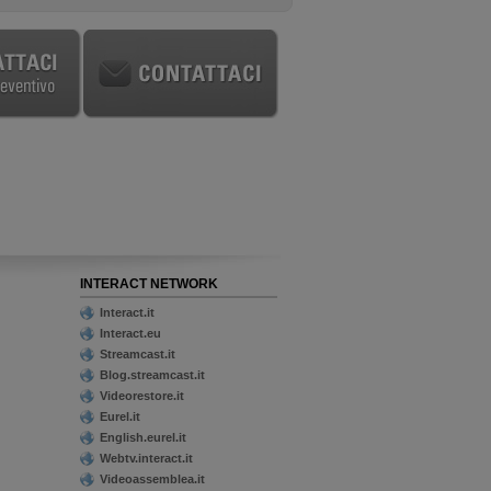
INTERACT NETWORK
Interact.it
Interact.eu
Streamcast.it
Blog.streamcast.it
Videorestore.it
Eurel.it
English.eurel.it
Webtv.interact.it
Videoassemblea.it