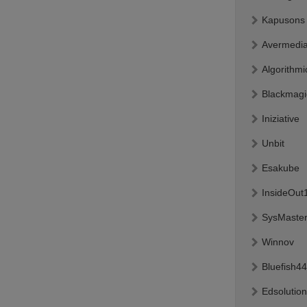
Kapusons
Avermedi
Algorithmi
Blackmagi
Iniziative
Unbit
Esakube
InsideOut
SysMaste
Winnov
Bluefish4
Edsolutio