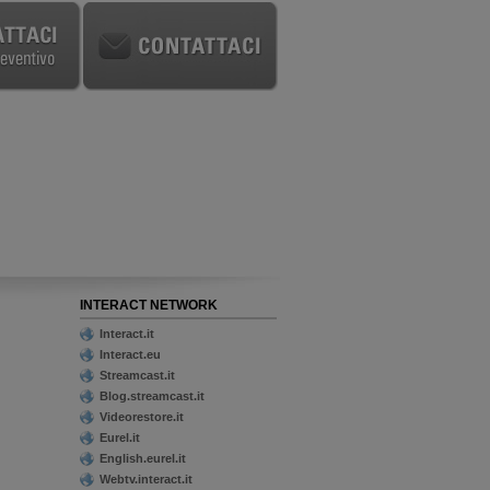
INTERACT NETWORK
Interact.it
Interact.eu
Streamcast.it
Blog.streamcast.it
Videorestore.it
Eurel.it
English.eurel.it
Webtv.interact.it