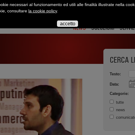
okie necessari al funzionamento ed utili alle finalità illustrate nella cook
okie, consultare
la cookie policy
.
interact
interact
interact
interact
interact
inte
su
su
su
su
su
su
accetto
twitter
twitter
youtube
flickr
slidesha
link
NEWS
SOLUZIONI
SERVIZ
CERCA L
Testo:
Data:
Categorie:
tutte
news
comunicat