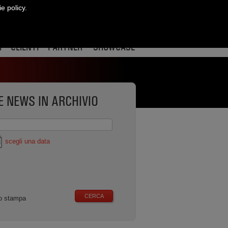
ie policy.
CONTATTI
ract
re
edin
I
CLIENTI
PARTNER
SHOWCASE
E NEWS IN ARCHIVIO
scegli una data
CERCA
o stampa