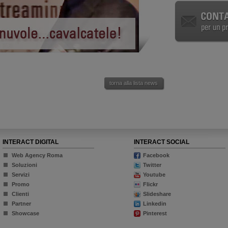
torna alla lista news
INTERACT DIGITAL
INTERACT SOCIAL
Web Agency Roma
Facebook
Soluzioni
Twitter
Servizi
Youtube
Promo
Flickr
Clienti
Slideshare
Partner
Linkedin
Showcase
Pinterest